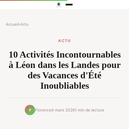
Accueil
›
Actu
ACTU
10 Activités Incontournables
à Léon dans les Landes pour
des Vacances d'Été
Inoubliables
Florence
4 mars 2026
1 min de lecture
F